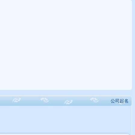
〖综合旺衰得分〗：-1.40分，「八字偏弱」；〖八字喜用神〗：八字偏弱，八字
公司起名