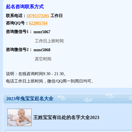
起名咨询联系方式
用神分析：〖同类得分〗：木2.70，水1.00，共计3.70分；〖异类得分
喜用神「水」，「水」就是此命的「喜用神」。点击这里免费查八字
联系电话：
18701373205
工作日
咨询QQ号：
622005764
咨询微信号1：
工作日上班时间
咨询微信号2：
其它时间
说明：在线咨询时间9:30 - 21:30。
电话工作日上班时间，微信/QQ周一到周日均可。
2023年兔宝宝起名大全
王姓宝宝有出处的名字大全2023