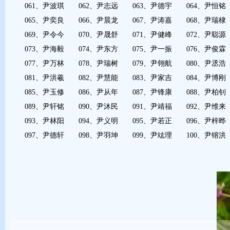
061、尹波琪 062、尹志远 063、尹德宇 064、尹恒铭
065、尹奕良 066、尹晨龙 067、尹涛嘉 068、尹瑞棣
069、尹令今 070、尹晟舒 071、尹健峰 072、尹聪源
073、尹海毅 074、尹东方 075、尹一振 076、尹俊霖
077、尹万林 078、尹瑞树 079、尹翎航 080、尹丞浩
081、尹洪羲 082、尹慧能 083、尹家吉 084、尹博刚
085、尹玉修 086、尹从年 087、尹锋康 088、尹柏钊
089、尹轩铭 090、尹沐民 091、尹靖福 092、尹维来
093、尹林阳 094、尹义明 095、尹若正 096、尹梓晔
097、尹德轩 098、尹羽坤 099、尹竑理 100、尹镕洪