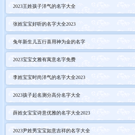
2023王姓孩子洋气的名字大全
张姓宝宝好听的名字大全2023
2023尹姓男宝宝五格如意吉祥的名字
兔年新生儿五行喜用神为金的名字
【尹信博】
2023宝宝文雅有寓意名字免费
信 博 - 五行：土金水
信从生肖上看，生肖为兔，名字中应有亻部首为吉，信的部首为亻。
李姓宝宝时尚洋气的名字大全2023
字义信表示诚实、信然、信用；博表示博洽、博识、博闻，意义优美
音律尹、信、博的读音是yǐn、xìn、bó，声调为上声、去声、阳平，
2023孩子起名测分高分名字大全
五格该名字的五格笔画搭配为4-9-12，五格大吉。
天格5解析：
福禄长寿的福德集门数。 （大吉）
薛姓女宝宝诗意优雅的名字大全2023
地格21解析：
明月光照，独立权威数。 （大吉）
人格13解析：
智略超群的博学多才数。 （大吉）
2023尹姓男宝宝如意吉祥的名字大全
外格13解析：
智略超群的博学多才数。 （大吉）