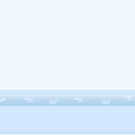
〗：火2.40，金0.30，土2.40，共计5.10分；〖差〗：-1.40分；
五行：
查八字五行起名