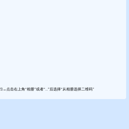
击右上角“相册”或者“...”后选择“从相册选择二维码”
：火金土。五行统计: 3木, 2火, 2土, 0金, 1水)