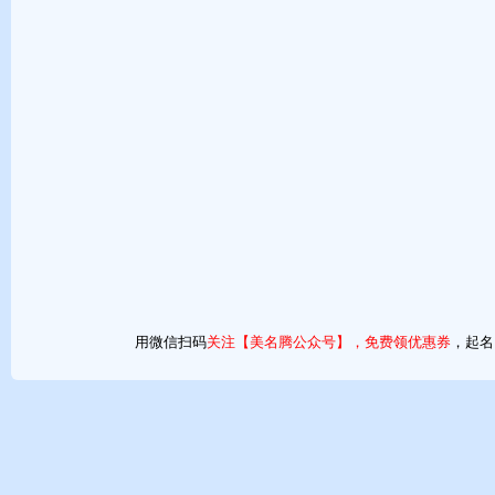
【尹梓恒】
梓 恒 - 五行：土木水
梓从生肖上看，生肖为兔，名字中应有木部首为吉，梓的部首为木。
恒从生辰八字上看，名字中需有水相助，恒字的五行属性为水。
字义梓表示故乡、梓树、桑梓；恒表示永久、恒久、恒常，意义优美
音律尹、梓、恒的读音是yǐn、zǐ、héng，声调为上声、上声、阳平
生日(公历)2023年
6月
16日
3点8分
生日(农历)
癸卯年
四月
廿九
寅时
八 字
癸卯
戊午
乙巳
戊寅
用微信扫码
关注【美名腾公众号】，免费领优惠券
，起名
五 行
水木
土火
木火
土木
纳 音
金箔金
天上火
佛灯火
城墙土
五行分析
总述：八字偏弱，八字喜用神「水」，起名最好用五行属性为「水」的字。详