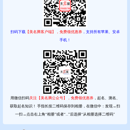
文启安
石博宇
王子朗
赵武翊
李长鸿
苏月坤
刘夏辰
欧阳安
蒲师宏
李如东
郭亦兴
庞浩瀚
董啸文
李德
黄诺韬
单晟敏
喻言
梁展旗
黄文钦
张睿曦
万海坤
王穗宁
罗懿
毕增辉
孙恺佑
徐世昌
廖志雄
胡展旗
扫码下载
【美名腾客户端】，免费领优惠券
，支持所有苹果、安卓
郭楠翔
王迎璐
田云坤
任鸿广
黄乾
李勋军
杨家耀
手机！
江柏文
张雨生
马硕
朱麟丰
左胜利
刘诗泽
李宇响
根据不同的用户要求，美名腾可以生成足够的多维度满足要求
的候选名字。美名腾倡导的自助起名，可以交互的动态无限量地生
成候选名字，真正可以起出满足起名要求的上佳好名字。真正实现
了我的名字我参与，我的名字我做主的美好愿望！美名腾智能起名
用微信扫码
关注【美名腾公众号】，免费领优惠券
，起名、测名、
网（www.meimingteng.com）
获取起名知识！ 手指长按二维码保存到相册，在微信中：发现→扫
一扫→点击右上角“相册”或者“...”后选择“从相册选择二维码”