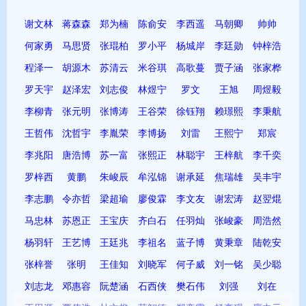
谢文林
蒋森森
郑为楠
陈俞安
李西遥
马朝卿
帅帅
何家勇
马思贤
张琨柏
罗小平
杨城岸
李廷勋
钟梓浩
程泽一
胡源木
苏清云
米谷琪
高歌蔓
贾子涵
张家桦
罗天宇
赵泽宏
刘志俊
林煜宁
罗文
王旭
周煜毅
李柳青
张元明
张博涛
王谷荣
徐钰翔
赖璟熙
李秉航
王哲伟
沈哲宇
李胤荣
李博扬
刘雷
王熙宁
郑宸
李兆阳
唐浩博
苏一富
张熙正
林聪宇
王梓航
李千奕
罗梓西
黄鹏
朱峻辰
牟泓锦
谢承延
焦瑞雄
吴丰宇
李志鹏
令亦哲
梁超瑜
廖俊霖
李文友
谢宏涛
赵翌焜
马忠林
苏恩正
王宝庆
齐白石
任羽灿
张峻豪
周浩然
杨羽轩
王艺博
王廷兆
李祖名
蓝子博
黄秉章
陆乾安
张梓誉
张明
王佳知
刘晓军
何子威
刘一铭
吴少聪
刘志龙
邓惠容
阮楚涵
石西侠
樊石伟
刘强
刘在