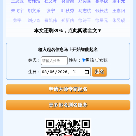
王思源
贾伟浩
杜文桦
莫智德
郑奕霖
杨亭砚
廖中元
朱飞宇
胡文乐
张宁
叶秋秀
马志杭
钱长法
王嘉阳
荣宇
刘少奇
费凯伟
郑新佑
徐诗玉
徐星元
朱昱硕
牟亭润
高巧经
刘彦宏
杜秦
邵怡然
黄柏麟
王海武
本文还剩39%，点此阅读全文▼
戴仪骏
周泽军
谭惠琳
曹思睿
侯科旭
刘延民
陈博远
肖永睿
符泓锐
王韵迪
伊安平
卞健苏
陈程
张子淇
输入起名信息马上开始智能起名
张北宸
张忠祥
杜忻锴
陈士同
许家印
王大予
王俊宇
姓氏：
性别：
男孩
女孩
马陶陶
程启腾
胡斌
杜伟
苏建宇
郑一良
朱成瑞
生日：
陈科任
孙铎睿
任方圆
苏芳
缪林宏
王海艳
陈修涛
陆彧修
符国策
刘克飞
文森
王瑄岩
龙润越
薛尧瀚
周元杰
李沐晨
徐浩棋
孟凡翔
李涵睿
钱辰锦
林子盛
刘嵩岳
王芃翔
杨蔓依
杨大龙
侯鉴恒
陈有铭
王瀚宇
张容广
李瑾年
段双田
王腾磊
刘艺康
王健铭
张斐然
钟旭鸿
刘科毅
邓棋予
蒙君为
雷源超
葛成艺
周时