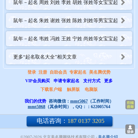
鼠年－起名 周姓 刘姓 李姓 胡姓 张姓等女宝宝起
名大全_2020-05-23
鼠年－起名 朱姓 谢姓 张姓 陈姓 刘姓等男宝宝起
名大全_2020-05-22
鼠年－起名 韦姓 冯姓 王姓 宁姓 尚姓等女宝宝起
名大全_2020-05-22
更多“起名取名大全”相关文章
登录
注册
自助会员
专家起名
美名腾优势
VIP会员购买
申请专家起名
支付方式
更多
下载客户端
触屏版
电脑版
我们的优势
咨询微信：
mmt5067
（工作时间）
mmt5068
（其余时间），QQ：：
622005764
电话咨询：
187 0137 3205
©2007-2026 北京美名腾网络技术有限公司
- 
美名腾介绍