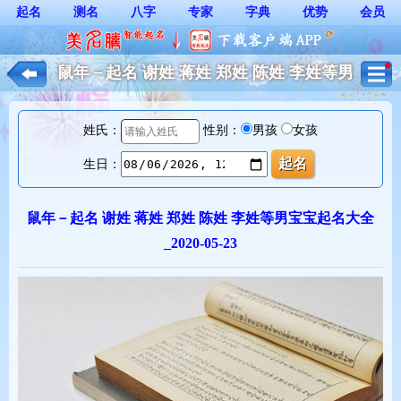
起名
测名
八字
专家
字典
优势
会员
鼠年－起名 谢姓 蒋姓 郑姓 陈姓 李姓等男
宝宝起名大全_2020-05-23_起名取名大全*
姓氏：
性别：
男孩
女孩
生日：
鼠年－起名 谢姓 蒋姓 郑姓 陈姓 李姓等男宝宝起名大全
_2020-05-23