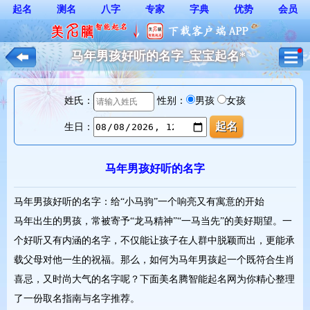
起名
测名
八字
专家
字典
优势
会员
马年男孩好听的名字_宝宝起名*
姓氏：
性别：
男孩
女孩
生日：
马年男孩好听的名字
马年男孩好听的名字：给“小马驹”一个响亮又有寓意的开始
马年出生的男孩，常被寄予“龙马精神”“一马当先”的美好期望。一
个好听又有内涵的名字，不仅能让孩子在人群中脱颖而出，更能承
载父母对他一生的祝福。那么，如何为马年男孩起一个既符合生肖
喜忌，又时尚大气的名字呢？下面美名腾智能起名网为你精心整理
了一份取名指南与名字推荐。