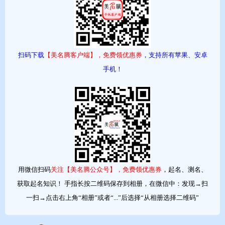
时尚度：⭐️⭐️⭐️⭐️⭐️
搭配建议：适合姓王、李、张等单字姓氏，如“张驰野”，读来铿锵
有力。
扫码下载
【美名腾客户端】，免费领优惠券
，支持所有苹果、安卓
2. 腾骁
手机！
寓意：腾为上升、奔腾；骁指勇猛的骏马。二字结合，寓意勇往直
前、骁勇善战，气场强大。
生肖加分：带“马”字旁的“骁”是马年专属吉字。
昵称：骁骁、腾腾。
3. 御风
寓意：驾驭长风，潇洒自如。出自“列子御风而行”，带有仙侠般的
用微信扫码
关注【美名腾公众号】，免费领优惠券
，起名、测名、
飘逸感，名字简短却意境深远。
获取起名知识！ 手指长按二维码保存到相册，在微信中：发现→扫
适合：性格内敛但有想法的男孩，低调中透着不凡。
一扫→点击右上角“相册”或者“...”后选择“从相册选择二维码”
第二类：儒雅斯文型——有书卷气的少年