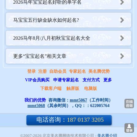
2026马年宝宝起名好听的单字名
第三类：自然意象型——借天地万物之美
马宝宝五行缺金缺水如何起名?
马与自然密不可分，借用山川、草木、云霞等意象，名字清雅脱
2026马年8月/八月初秋宝宝起名大全
俗。
更多“宝宝起名”相关文章
7. 云骅
解析：“骅”是赤色骏马，古有“骅骝开道”之说。搭配“云”字，如天
登录
注册
自助会员
专家起名
美名腾优势
马行空，踏云而行。
VIP会员购买
申请专家起名
支付方式
更多
独特性：名字辨识度极高，不易重名，且画面感十足。
下载客户端
触屏版
电脑版
小名：小骅、云云。
我们的优势
咨询微信：
mmt5067
（工作时间）
mmt5068
（其余时间），QQ：：
622005764
8. 松风
电话咨询：
187 0137 3205
意象：松下听风，马喜风（马逢风则欢）。名字既有松树的坚毅，
又有清风的洒脱。
©2007-2026 北京美名腾网络技术有限公司
- 
美名腾介绍
适合：希望孩子性格刚正但又懂得变通的家庭。