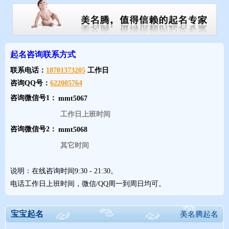
马年男孩并非都要“野”，温润如玉的君子之名同样受欢迎，尤其适
合希望孩子沉稳好学的家庭。
起名咨询联系方式
4. 景行
联系电话：
18701373205
工作日
出处：《诗经》“高山仰止，景行行止”。
咨询QQ号：
622005764
寓意：高尚的品德与光明的行为。搭配马喜的“彡”形（如行、
咨询微信号1：
彦），灵动不呆板。
工作日上班时间
风格：既有文化底蕴，又不失现代简约感，是“学霸风”名字的代
咨询微信号2：
表。
其它时间
5. 牧遥
说明：在线咨询时间9:30 - 21:30。
出处：化用杜牧“遥指杏花村”。
电话工作日上班时间，微信/QQ周一到周日均可。
寓意：牧马于远方，既有田园的自由，又有诗人的浪漫。“牧”字带
马喜的草（牧需草），且与马直接相关。
宝宝起名
美名腾起名
气质：文艺、安静但内心辽阔。