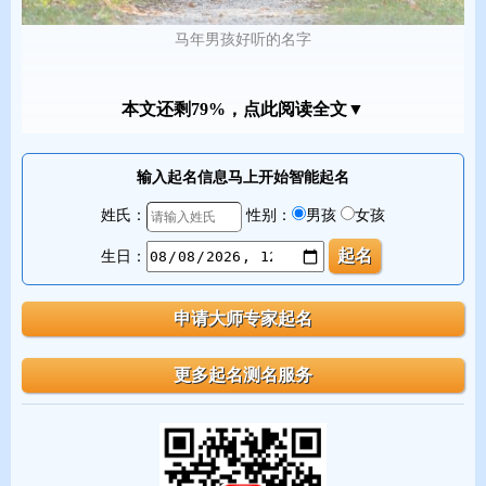
马年男孩好听的名字
二、时尚好听的马年男孩名字推荐
本文还剩79%，点此阅读全文▼
根据现代父母偏爱的简约、大气、有文化底蕴的风格，我将名字分
输入起名信息马上开始智能起名
为四大类，每一类都兼具好听与寓意。
姓氏：
性别：
男孩
女孩
第一类：大气奔腾型——尽显男子气概
生日：
这类名字直接体现马的奔跑、力量与自由，适合性格外向、阳光开
朗的男孩。
1. 驰野
寓意：驰骋原野，无拘无束。直接描绘骏马奔腾于广阔天地的画
面，充满生命力与冒险精神。