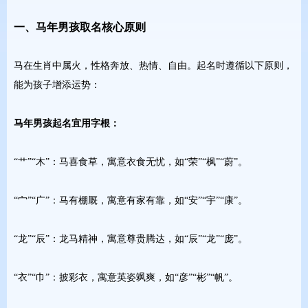
一、马年男孩取名核心原则
马在生肖中属火，性格奔放、热情、自由。起名时遵循以下原则，
能为孩子增添运势：
马年男孩起名宜用字根：
“艹”“木”：马喜食草，寓意衣食无忧，如“荣”“枫”“蔚”。
“宀”“广”：马有棚厩，寓意有家有靠，如“安”“宇”“康”。
“龙”“辰”：龙马精神，寓意尊贵腾达，如“辰”“龙”“庞”。
“衣”“巾”：披彩衣，寓意英姿飒爽，如“彦”“彬”“帆”。