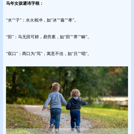
马年女孩避讳字根：
“水”“子”：水火相冲，如“冰”“淼”“孝”。
“田”：马无田可耕，易劳累，如“田”“界”“畴”。
“双口”：两口为“骂”，寓意不佳，如“吕”“唱”。