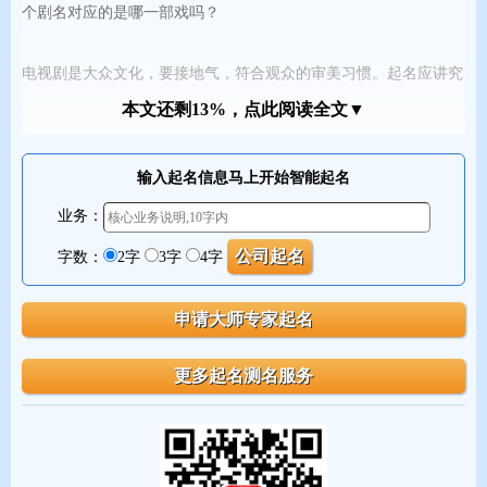
个剧名对应的是哪一部戏吗？
电视剧是大众文化，要接地气，符合观众的审美习惯。起名应讲究
通俗易懂，简明扼要，表达主题，反映剧情，过于追求“唯美主
本文还剩13%，点此阅读全文▼
义”的片名只会弄巧成拙，离广大观众所要求、欣赏的文化越走越
远。尹卫国
输入起名信息马上开始智能起名
业务：
起名工具：
智能起名
，
姓名测试打分
，
专家起名
，
公司起名
，
品牌测名
字数：
2字
3字
4字