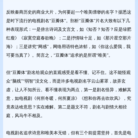
反映秦商历史的商业大片，为何要起一个唯美缥缈的名字？据悉这
是时下流行的电视剧名“豆瓣体”。剖析“豆瓣体”片名大致有以下几
种表现形式：一是傍古诗词及文言文，如《知否？知否？应是绿肥
红瘦》《寂寞空庭春欲晚》；二是抒情味十足，如《那片星空那片
海》；三是讲究“网感”，网络用语特色浓郁，如《你这么爱我，我
可要当真了》。简言之，“豆瓣体”追求的是所谓“唯美”。
但“豆瓣体”剧名给观众的直观感受是看不懂、记不住。这不能怪观
众“脑残”“弱智”没文化，而是许多电视剧名字云山雾罩，故弄玄
虚，让人不知所云。看不懂表现为两点，第一是剧名怪异，难解其
意，如电视剧《何所冬暖，何所夏凉》《想和你再去吹吹风》，究
竟表达啥意思？实在难解。第二是题文不符，剧名与剧情大相径
庭，风马牛不相及。
电视剧名追求诗意和唯美本无错，但有三个前提需坚持，首先是电