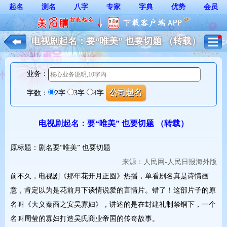
起名
测名
八字
专家
字典
优势
会员
电视剧起名：要“唯美” 也要切题 （转载）
_公司起名
业务：
字数：
2字
3字
4字
电视剧起名：要“唯美” 也要切题 （转载）
原标题：剧名要“唯美” 也要切题
来源：
人民网-人民日报海外版
前不久，电视剧《那年花开月正圆》热播，单看剧名真是诗情画
意，肯定以为是花前月下谈情说爱的言情片。错了！这部片子的原
名叫《大义秦商之安吴寡妇》，讲述的是在封建礼制禁锢下，一个
名叫周莹的寡妇打造吴氏商业帝国的传奇故事。