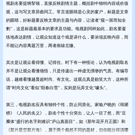
视剧名要提纲挈领，直接反映剧情主题，概括剧中独特内容或价值
观，这与写文章异曲同工。常言道眼睛是心灵的窗户，标题是文章
的眼睛，好标题要反映文章的主题与内容，让读者“窥一斑而知全
豹”，这是标题最基本的要求及功能。电视剧同样如此，剧名要凝
练地表达剧情，让观众知道这个戏是讲什么，要浓缩反映内容，而
不能让内容离题万里，两者南辕北辙。
其次是让观众看得懂、记得住。时下有一种怪论，认为电视剧取名
并不是让观众看懂领悟，只是传递出一种虚无缥缈的气质。有编导
说，越难看懂越显超时尚、有文化。这观点真是贻笑大方，这种所
谓“时尚文化”看似“阳春白雪”，实则是玩弄文化“噱头”。
第三，电视剧名应具有独特个性，防止同质化。家喻户晓的《琅琊
榜》《人民的名义》，剧名个性十分突出，让人一目了然，而“豆
瓣体”盛行的名字则难识“庐山真面目”，如《那年花开月正圆》和
《那片星空那片海》，属于两个截然不同的题材，但你能分得清哪