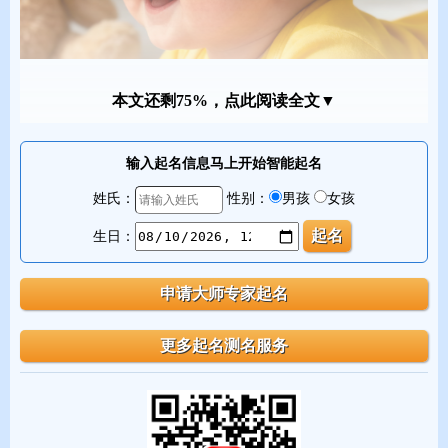
本文还剩75%，点此阅读全文▼
3、2026年2月生男宝宝起名宜有“木”“火”部首的字
输入起名信息马上开始智能起名
马在林间驰骋自在，“木”字旁寓意着有依托、无束缚；马性属火，
姓氏：
性别：
男孩
女孩
与“火”字旁相生，能彰显其热情活力的特质。例如：林、森、柏、
生日：
枫、桐、桦、炎、烨、灿、煜、焕、炯、烽、煌、炽。
2026年2月生男宝宝起名不宜用之字
1、2026年2月生男宝宝起名避免用“子”“鼠”的部首
因为“子午相冲”，马与鼠为对冲生肖，上存在冲突，若名字中
有“子”“鼠”相关部首，可能会影响运势和谐。例如：子、籽、存、