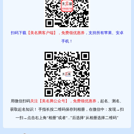
孝、孚、淑、鼠、鼬、豚、鼹等。
2、2026年2月生男宝宝起名避免用“牛”“丑”的部首
扫码下载
【美名腾客户端】，免费领优惠券
，支持所有苹果、安卓
马与牛在中为“相害”关系，即“丑午相害”，寓意着易有牵绊、不顺
手机！
之事，所以应避免使用相关部首的字。例如：牛、妞、牡、牧、
特、牵、丑、纽、钮等。
3、2026年2月生男宝宝起名避免用“水”部首过旺的字
马性属火，水火相克，若名字中“水”部首过旺，可能会抑制生肖的
积极特质，不利于运势发展。例如：海、河、江、湖、洋、波、
用微信扫码
关注【美名腾公众号】，免费领优惠券
，起名、测名、
涛、浩、涵、汐、沛等。
获取起名知识！ 手指长按二维码保存到相册，在微信中：发现→扫
一扫→点击右上角“相册”或者“...”后选择“从相册选择二维码”