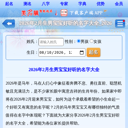
起名
测名
八字
专家
字典
优势
会员
2026年2月生男宝宝好听的名字大全_2026
年马宝宝起名大全*
姓氏：
性别：
男孩
女孩
生日：
2026年2月生男宝宝好听的名字大全
2026年是马年，马在人们心中象征着奔腾不息、勇往直前、聪慧机
敏且充满活力，是不少家长眼中寓意吉祥的生肖年份。如果家中即
将在2026年2月迎来男宝宝，如何为这个承载着希望的小生命起一
个好听又有寓意的名字呢？2月的马年男宝宝又有哪些独特的气质
值得在名字中体现呢？下面就为大家分享2026年2月生男宝宝好听
的名字大全，希望能为各位家长提供帮助。