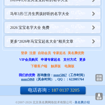
☐（柏谦） ☐（灿泽） ☐（逸杰） ☐（艺霖）
马年3月/三月生男孩好听的名字大全
☐（腾彬） ☐（苇彰） ☐（驰恒） ☐（枫诚）
2026 宝宝名字大全 免费
☐（茂凯） ☐（焕皓） ☐（迅轩） ☐（桦泽）
更多“2026年马宝宝起名大全”相关文章
☐（炎杰） ☐（萱谦） ☐（骏恒） ☐（达霖）
登录
注册
自助会员
专家起名
美名腾优势
VIP会员购买
申请专家起名
支付方式
更多
☐（逸彰） ☐（柏泽） ☐（腾凯） ☐（艺诚）
下载客户端
触屏版
电脑版
我们的优势
咨询微信：
mmt5067
（工作时间）
☐（驰皓） ☐（枫泽） ☐（茂杰） ☐（焕谦）
mmt5068
（其余时间），QQ：：
622005764
电话咨询：
187 0137 3205
☐（迅恒） ☐（莯轩） ☐（骏泽） ☐（达诚）
©2007-2026 北京美名腾网络技术有限公司
- 
美名腾介绍
☐（柏凯） ☐（灿诚） ☐（逸恒） ☐（艺泽）