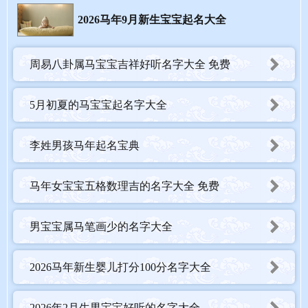
2026马年9月新生宝宝起名大全
☐（达明） ☐（灿霖） ☐（萱宸） ☐（枫驰）
周易八卦属马宝宝吉祥好听名字大全 免费
☐（茂华） ☐（焕宇） ☐（腾睿） ☐（苇谦）
5月初夏的马宝宝起名字大全
☐（迅泽） ☐（桦彬） ☐（炎凯） ☐（苑恒）
李姓男孩马年起名宝典
☐（驰皓） ☐（莯霖） ☐（灿阳） ☐（柏轩）
马年女宝宝五格数理吉的名字大全 免费
☐（艺铭） ☐（逸诚） ☐（骏杰） ☐（达谦）
男宝宝属马笔画少的名字大全
☐（枫华） ☐（焕彰） ☐（腾宇） ☐（茂霖）
☐（萱泽） ☐（炎彬） ☐（驰睿） ☐（桦恒）
2026马年新生婴儿打分100分名字大全
☐（迅诚） ☐（莯凯） ☐（骏皓） ☐（达宇）
2026年2月生男宝宝好听的名字大全