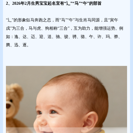
2、2026年2月生男宝宝起名宜有“辶”“马”“午”的部首
“辶”的形象似马奔跑之态，而“马”“午”与生肖马同源，且“寅午
戌”为三合，马与虎、狗相称“三合”，互为助力，能增强运势。例
如：逸、达、迈、迎、送、驰、骏、骋、骆、午、许、玛、骅、
腾、迅、逐。