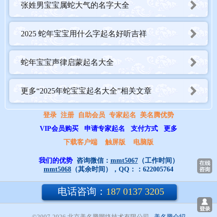
张姓男宝宝属蛇大气的名字大全
10. 凯（8 画，音 kǎi）—— 意为胜利、成功，代表凯旋而归。可起
名如：凯旋、凯杰、凯宇、凯豪。
2025 蛇年宝宝用什么字起名好听吉祥
11. 耀（20 画，音 yào）—— 表示耀眼、光芒四射，寓意出人头
地。可起名如：耀辉、耀宇、耀杰、耀阳。
蛇年宝宝声律启蒙起名大全
12. 铭（11 画，音 míng）—— 有铭记、铭刻之意，象征重情重
义。可起名如：铭宇、铭豪、铭杰、铭晨。
13. 泽（8 画，音 zé）—— 指恩泽、润泽，寓意福泽深厚。可起名
更多“2025年蛇宝宝起名大全”相关文章
如：泽宇、泽豪、泽杰、泽晨。
登录
注册
自助会员
专家起名
美名腾优势
14. 健（10 画，音 jiàn）—— 意为健康、强壮，代表充满活力。可
VIP会员购买
申请专家起名
支付方式
更多
起名如：健宇、健豪、健杰、健晨。
下载客户端
触屏版
电脑版
15. 航（10 画，音 háng）—— 指航行、航海，寓意勇往直前。可
起名如：航宇、航豪、航杰、航晨。
我们的优势
咨询微信：
mmt5067
（工作时间）
mmt5068
（其余时间），QQ：：
622005764
电话咨询：
187 0137 3205
©2007-2026 北京美名腾网络技术有限公司
- 
美名腾介绍