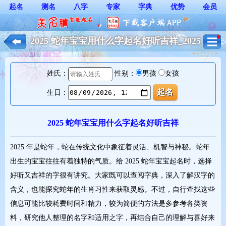
起名
测名
八字
专家
字典
优势
会员
2025 蛇年宝宝用什么字起名好听吉祥_2025
年蛇宝宝起名大全*
姓氏：
性别：
男孩
女孩
生日：
2025 蛇年宝宝用什么字起名好听吉祥
2025 年是蛇年，蛇在传统文化中象征着灵活、机智与神秘。蛇年
出生的宝宝往往有着独特的气质。给 2025 蛇年宝宝起名时，选择
好听又吉祥的字很有讲究。大家既可以查阅字典，深入了解汉字的
含义，也能探究蛇年的生肖习性来获取灵感。不过，自行查找这些
信息可能比较耗费时间和精力，较为简便的方法是多参考各类资
料，研究他人整理的名字和适用之字，再结合自己的理解与喜好来