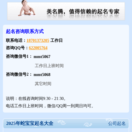
2025 蛇年宝宝用什么字起名好听吉祥
给蛇年宝宝起名，不仅要考虑生肖宜用字，还要兼顾音律、意蕴和
起名咨询联系方式
文化内涵等方面，这些因素会给人留下第一印象。男孩名字应展现
联系电话：
18701373205
工作日
阳刚之气，女孩名字则要体现柔美之态。名字将伴随孩子一生，需
咨询QQ号：
622005764
全面考量，同时也要根据实际情况有所侧重和取舍。
咨询微信号1：
工作日上班时间
2025 蛇年宝宝用什么字起名好听吉祥 男孩
咨询微信号2：
其它时间
每个男孩都希望拥有一个吉祥的名字，这寓意着人生顺遂、事业有
成、家庭美满，能为男孩带来好运。男孩名字的用字要凸显男孩的
说明：在线咨询时间9:30 - 21:30。
特质，赋予他们自信和前进的动力。
电话工作日上班时间，微信/QQ周一到周日均可。
01. 阳（6 画，音 yáng）—— 原意为太阳、阳光，象征光明与希
2025年蛇宝宝起名大全
公司起名
望，积极向上。可起名如：阳辉、朝阳、阳宇、阳晨。