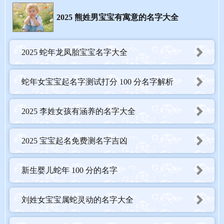
02. 俊（9 画，音 jùn）—— 指容貌英俊、才智出众。可起名如：
2025 熊姓男宝宝有寓意的名字大全
俊逸、俊豪、俊峰、俊贤。
03. 睿（14 画，音 ruì）—— 表示聪明、睿智，富有智慧。可起名
如：睿哲、睿思、睿渊、睿康。
2025 蛇年龙凤胎宝宝名字大全
04. 晨（11 画，音 chén）—— 意为清早、太阳初升，充满生机与
活力。可起名如：晨曦、晨阳、晨宇、晨浩。
蛇年女宝宝起名字测试打分 100 分名字解析
05. 豪（14 画，音 háo）—— 代表豪爽、气魄大，也有杰出、出众
之意。可起名如：豪杰、文豪、豪宇、豪俊。
2025 李姓女孩有涵养的名字大全
06. 杰（8 画，音 jié）—— 指才能出众的人，杰出、卓越。可起名
如：俊杰、杰辉、杰宇、杰豪。
2025 宝宝起名免费测名字吉凶
07. 轩（7 画，音 xuān）—— 有气宇轩昂之意，象征高远、轩敞。
可起名如：轩宇、轩昂、轩豪、轩阳。
新生婴儿蛇年 100 分的名字
08. 辉（12 画，音 huī）—— 表示光彩、光辉，寓意成就非凡。可
起名如：光辉、辉耀、辉宇、辉杰。
刘姓女宝宝属蛇灵动的名字大全
09. 宇（6 画，音 yǔ）—— 象征广阔无垠，指所有的空间，寓意胸
怀宽广。可起名如：宇轩、宇豪、宇阳、宇辰。