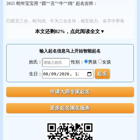
2025 蛇年宝宝用 “酉”“丑”“牛”“鸡” 起名吉祥：
巳酉丑三合，蛇与鸡、牛为三合生肖，相互助力。名字中带有
“酉”“丑”“牛”“鸡” 相关字形的字，能增添贵人运，让宝宝在成长道
本文还剩82%，点此阅读全文▼
路上得到更多帮助。比如：酉、醉、醒、酝、酿、丑、妞、隆、
特、产、牟、鸡、鸣、鹃、鹂、鹏。
输入起名信息马上开始智能起名
姓氏：
性别：
男孩
女孩
2025 蛇年宝宝用 “心”“忄” 起名吉祥：
生日：
蛇虽并非完全肉食性动物，但也会捕食小型动物。“心”“忄” 旁的字
可象征食物，寓意生活富足。像：志、念、性、思、怡、恬、恭、
恒、恕、恩、敦、惠、情、慈、爱、愉、愫、慕、庆、懔、憬、
怀、懿。
2025 蛇年宝宝用 “王”“令”“君” 起名吉祥：