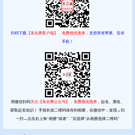
中国古典诗词蕴含着丰富的文化内涵和优美的意境。从诗词中选取
名字，既能赋予名字深厚的文化底蕴，又能展现独特的艺术美感。
比如从 “清水出芙蓉，天然去雕饰” 中可取名 “清芙”，寓意女孩清
扫码下载
【美名腾客户端】，免费领优惠券
，支持所有苹果、安卓
新脱俗；从 “但愿人长久，千里共婵娟” 中取名 “婵娟”，象征美好
手机！
与团圆。
用微信扫码
关注【美名腾公众号】，免费领优惠券
，起名、测名、
获取起名知识！ 手指长按二维码保存到相册，在微信中：发现→扫
一扫→点击右上角“相册”或者“...”后选择“从相册选择二维码”