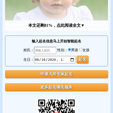
本文还剩81%，点此阅读全文▼
输入起名信息马上开始智能起名
（二）蛇年女宝宝起名注重名字的寓意和内涵
姓氏：
性别：
男孩
女孩
蛇年女宝宝起名寄托美好期望
生日：
父母都希望女儿拥有美好的品质和未来。可以用 “贤”“惠”“淑” 等字
期望宝宝贤惠善良；用 “秀”“丽”“美” 等字希望宝宝容貌出众；用
“学”“思”“睿” 等字祝愿宝宝聪明好学、有智慧。例如 “慧妍”，寓意
着聪慧美丽；“雅琪”，表示高雅、杰出。
蛇年女宝宝起名引用经典诗词