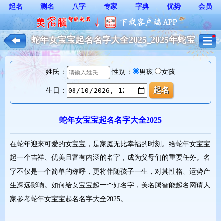
起名
测名
八字
专家
字典
优势
会员
蛇年女宝宝起名名字大全2025_2025年蛇宝
宝起名大全*
姓氏：
性别：
男孩
女孩
生日：
蛇年女宝宝起名名字大全2025
在蛇年迎来可爱的女宝宝，是家庭无比幸福的时刻。给蛇年女宝宝
起一个吉祥、优美且富有内涵的名字，成为父母们的重要任务。名
字不仅是一个简单的称呼，更将伴随孩子一生，对其性格、运势产
生深远影响。如何给女宝宝起一个好名字，美名腾智能起名网请大
家参考蛇年女宝宝起名名字大全2025。