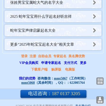
张姓男宝宝属蛇大气的名字大全
（四）蛇年女宝宝起名展现女性特质
2025 蛇年宝宝用什么字起名好听吉祥
蛇年女宝宝起名突出柔美气质
女孩的名字通常应体现出柔美、温婉的特质。可以选用带有 “女”
蛇年宝宝声律启蒙起名大全
字旁的字，如 “娇”“媚”“婷” 等；或者形容美好品德和容貌的字，如
“雅”“洁”“秀” 等。例如 “婉柔”，尽显女孩的温柔婉约；“静美”，展
更多“2025年蛇宝宝起名大全”相关文章
现出女孩安静美丽的气质。
登录
注册
自助会员
专家起名
美名腾优势
VIP会员购买
申请专家起名
支付方式
更多
蛇年女宝宝起名体现优雅内涵
下载客户端
触屏版
电脑版
运用富有诗意和文化内涵的字，彰显女孩的优雅气质。像
我们的优势
咨询微信：
mmt5067
（工作时间）
mmt5068
（其余时间），QQ：：
622005764
“诗”“韵”“涵” 等字，传达出女孩的文化修养和优雅品味。比如 “诗
雅”，寓意女孩富有诗意、高雅大方；“韵涵”，表示女孩有韵味、
电话咨询：
187 0137 3205
有涵养。
©2007-2026 北京美名腾网络技术有限公司
- 
美名腾介绍