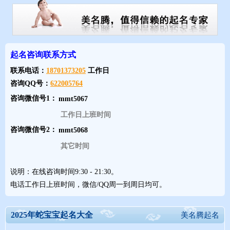
起名咨询联系方式
（三）蛇年女宝宝起名考虑音韵美感
联系电话：
18701373205
工作日
咨询QQ号：
622005764
蛇年女宝宝起名声调搭配和谐
咨询微信号1：
工作日上班时间
名字的声调组合要富有变化，读起来顺口、悦耳。平仄相间的名字
咨询微信号2：
更具节奏感，如 “李雅琪”（仄仄平）、“张宇萱”（平仄平）等。避
免同声调的字组合在一起，以免名字读起来平淡无奇或拗口。
其它时间
说明：在线咨询时间9:30 - 21:30。
蛇年女宝宝起名韵母发音优美
电话工作日上班时间，微信/QQ周一到周日均可。
选择韵母发音清脆、响亮的字，能使名字听起来更加动听。如
2025年蛇宝宝起名大全
美名腾起名
“ang”“ing”“ong” 等韵母的字，像 “芳”“玲”“梦” 等，发音优美且富