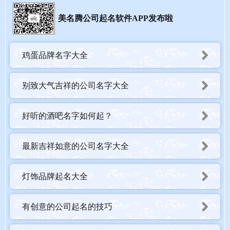
美名腾公司起名软件APP发布啦
鸡蛋品牌名字大全
【天泉酒吧】
意蕴天表示天马、天赋、天宇；泉表示泉源、泉水、泉眼，字义吉
别致大气吉祥的公司名字大全
祥，意义优美。
音律天、泉的读音是tiān、quán，声调为阴平、阳平，音律优美，
好听的酒吧名字如何起？
朗朗上口。
字型天为上下结构，4画；泉为上下结构，9画；字型优美，利于识
最新吉祥如意的公司名字大全
别、传播和品牌推广。
五行名字的五行配置为：火-水。
灯饰品牌起名大全
五格名字五格数理为13(4-9)，是吉祥之数。数理分析：智略超群的
博学多才数
有创意的公司起名的技巧
【香清酒吧】