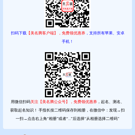
意蕴该名字源出于成语绿水青山。绿表示绿水、绿媛、绿芽；山表
示高耸、山水、山岳，字义吉祥，意义优美。
音律绿、山的读音是lǜ、shān，声调为去声、阴平，音律优美，朗
朗上口。
扫码下载
【美名腾客户端】，免费领优惠券
，支持所有苹果、安卓
字型绿为左右结构，11画；山为独体字结构，3画；字型优美，利
手机！
于识别、传播和品牌推广。
五行名字的五行配置为：火-土。
五格名字五格数理为17(14-3)，是吉祥之数。数理分析：突破万难
的刚柔兼备数
【丰楼酒吧】
用微信扫码
关注【美名腾公众号】，免费领优惠券
，起名、测名、
意蕴丰表示美好、风度、高大；楼表示红楼梦、岳阳楼、黄鹤楼，
获取起名知识！ 手指长按二维码保存到相册，在微信中：发现→扫
字义吉祥，意义优美。
一扫→点击右上角“相册”或者“...”后选择“从相册选择二维码”
音律丰、楼的读音是fēng、lóu，声调为阴平、阳平，音律优美，朗
朗上口。