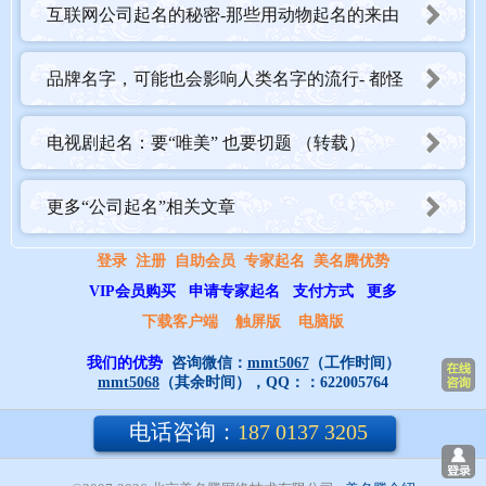
互联网公司起名的秘密-那些用动物起名的来由
意蕴香表示美好、香风、香甜；清表示高洁、安静、高尚，字义吉
品牌名字，可能也会影响人类名字的流行- 都怪
祥，意义优美。
音律香的读音是xiāng，清的读音是qīng，音律较好。
亚马逊 美国人民不再想给孩子起名“Alexa”了
电视剧起名：要“唯美” 也要切题 （转载）
字型香为上下结构，9画；清为左右结构，11画；字型优美，利于
识别、传播和品牌推广。
更多“公司起名”相关文章
五行名字的五行配置为：水-水。
五格名字五格数理为21(9-12)，是吉祥之数。数理分析：明月光
登录
注册
自助会员
专家起名
美名腾优势
照，独立权威数。
VIP会员购买
申请专家起名
支付方式
更多
下载客户端
触屏版
电脑版
【金园酒吧】
我们的优势
咨询微信：
mmt5067
（工作时间）
mmt5068
（其余时间），QQ：：
622005764
意蕴金表示富贵、贵重、金钲；园表示园亭、园丁、园林，字义吉
祥，意义优美。
电话咨询：
187 0137 3205
音律金、园的读音是jīn、yuán，声调为阴平、阳平，音律优美，朗
朗上口。