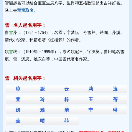
智能起名可以结合宝宝生辰八字、生肖和五格数理起出吉祥好名。
马上去
宝宝取名
。
雪 - 名人起名用字：
曹
雪
芹：（1724－1764），名霑，字梦阮，号雪芹、芹圃、芹溪。
清代小说家。长篇名著《红楼梦》的作者。
姚
雪
垠：（1910年－1999年），原名姚冠三，字汉英，曾用笔名雪
痕、雪、沉思、姚东白等，中国当代著名作家。
雪 - 相关起名用字：
琼
媛
云
莉
逸
萱
玲
梓
玉
蓓
妍
雅
清
宁
琳
莹
晴
菲