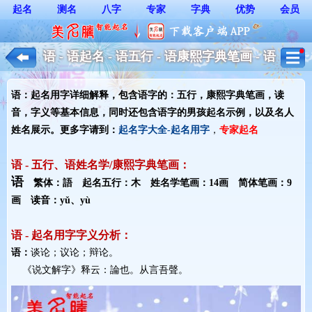
起名
测名
八字
专家
字典
优势
会员
语 - 语起名 - 语五行 - 语康熙字典笔画 - 语
起名用字解释 - 男孩起名
语：起名用字详细解释，包含语字的：五行，康熙字典笔画，读
音，字义等基本信息，同时还包含语字的男孩起名示例，以及名人
姓名展示。更多字请到：
起名字大全-起名用字
，
专家起名
语 - 五行、语姓名学/康熙字典笔画：
语
繁体：語 起名五行：木 姓名学笔画：14画 简体笔画：9
画 读音：yǔ、yù
语 - 起名用字字义分析：
语：
谈论；议论；辩论。
《说文解字》释云：論也。从言吾聲。 