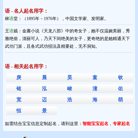
语 - 名人起名用字：
林
语
堂：（1895年－1976年），中国文学家、发明家。
王
语
嫣：金庸小说《天龙八部》中的奇女子，她不仅温婉美丽，秀
雅绝俗，清丽可人，乃天下间绝美的女子，更奇绝的是她精通天下
武功门派，且各式武功招法及精要处，无不洞知。
语 - 相关起名用字：
庚
晨
昊
童
钦
铭
泓
峻
潼
佑
宽
迈
浩
海
萌
恒
景
如需结合宝宝信息定制起名，请到这里：
智能宝宝起名
，
专家起名