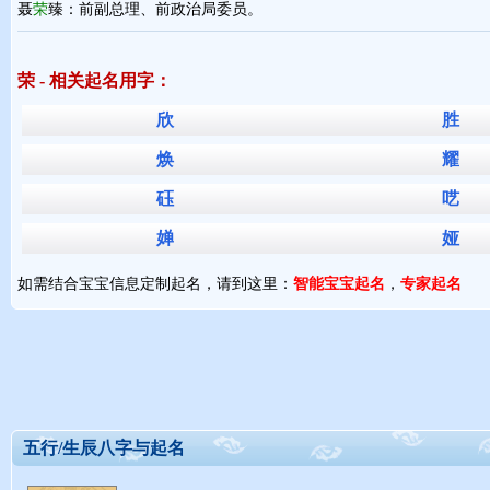
聂
荣
臻：前副总理、前政治局委员。
荣 - 相关起名用字：
欣
胜
焕
耀
砡
呓
婵
娅
如需结合宝宝信息定制起名，请到这里：
智能宝宝起名
，
专家起名
五行/生辰八字与起名