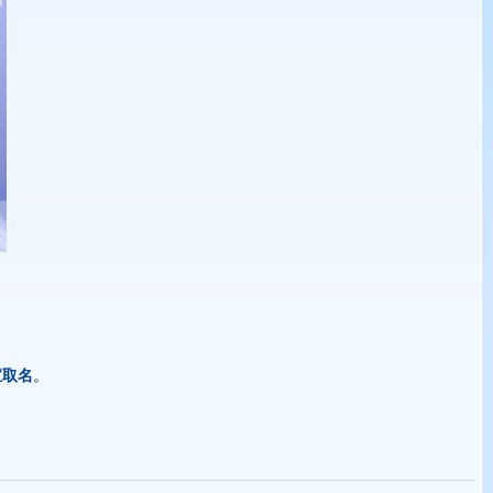
宝取名
。