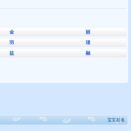
金
丽
羽
璟
益
融
宝宝起名