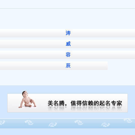
涛
威
容
辰