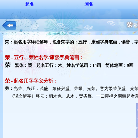
起名
测名
荣 
荣：起名用字详细解释，包含荣字的：五行，康熙字典笔画，读音，
荣 - 五行、荣姓名学/康熙字典笔画：
荣
繁体：榮 起名五行：木 姓名学笔画：14画 简体笔画：9画 读
荣 - 起名用字字义分析：
荣：
光荣、兴旺，茂盛。象征兴盛、荣耀、光荣。意为繁荣茂盛、光
《说文解字》释云：桐木也。从木，熒省聲。一曰屋梠之兩頭起者爲