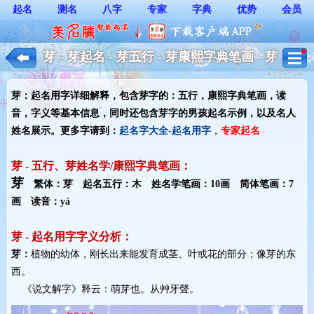
起名
测名
八字
专家
字典
优势
会员
芽 - 芽起名 - 芽五行 - 芽康熙字典笔画 - 芽
起名用字解释 - 男孩起名
芽：起名用字详细解释，包含芽字的：五行，康熙字典笔画，读
音，字义等基本信息，同时还包含芽字的男孩起名示例，以及名人
姓名展示。更多字请到：
起名字大全-起名用字
，
专家起名
芽 - 五行、芽姓名学/康熙字典笔画：
芽
繁体：芽 起名五行：木 姓名学笔画：10画 简体笔画：7
画 读音：yá
芽 - 起名用字字义分析：
芽：
植物的幼体，刚长出来能发育成茎、叶或花的部分；像芽的东
西。
《说文解字》释云：萌芽也。从艸牙聲。 