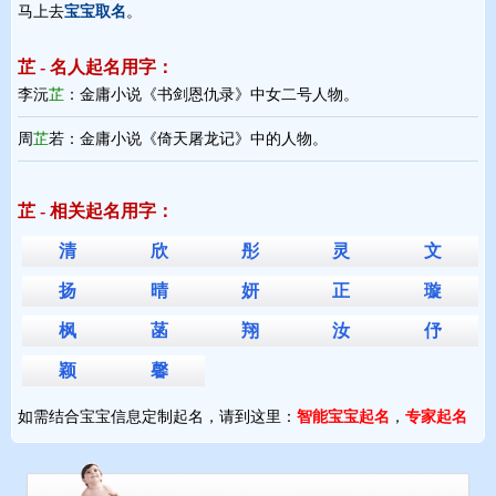
马上去
宝宝取名
。
芷 - 名人起名用字：
李沅
芷
：金庸小说《书剑恩仇录》中女二号人物。
周
芷
若：金庸小说《倚天屠龙记》中的人物。
芷 - 相关起名用字：
清
欣
彤
灵
文
扬
晴
妍
正
璇
枫
菡
翔
汝
伃
颖
馨
如需结合宝宝信息定制起名，请到这里：
智能宝宝起名
，
专家起名