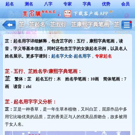
起名
测名
八字
专家
字典
优势
会员
芷 - 芷起名 - 芷五行 - 芷康熙字典笔画 - 芷
起名用字解释 - 女孩起名
芷：起名用字详细解释，包含芷字的：五行，康熙字典笔画，读
音，字义等基本信息，同时还包含芷字的女孩起名示例，以及名人
姓名展示。更多字请到：
起名字大全-起名用字
，
专家起名
芷 - 五行、芷姓名学/康熙字典笔画：
芷
繁体：芷 起名五行：木 姓名学笔画：10画 简体笔画：7
画 读音：zhǐ
芷 - 起名用字字义分析：
芷：
芷是一种香草，是一年生草本植物，又叫白芷，屈原作品中多
用它比喻优美的品质，芷的香美正与人的优美品质吻合，故多被用
于女人名。