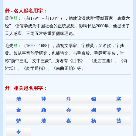
舒 - 名人起名用字：
董仲
舒
：（前179年－前104年），他建议汉武帝“罢黜百家，表章六
经”，使儒学成为中国社会的正统思想，影响长达2000年。他提出了
天人感应、三纲五常等重要儒家理论。
毛先
舒
：（1620—1688），清初文学家。字稚黄，又名骙，字驰
黄。曾从事音韵学研究，也能诗文。与毛奇龄、毛际可齐名，时
称“浙中三毛，文中三豪”。所著有《囗书》、《思古堂集》、《诗
辨坻》、《韵学通指》、《南曲正韵》等。
舒 - 相关起名用字：
清
萍
洋
锦
寒
金
颖
会
娴
梦
楚
若
嘉
杨
茜
令