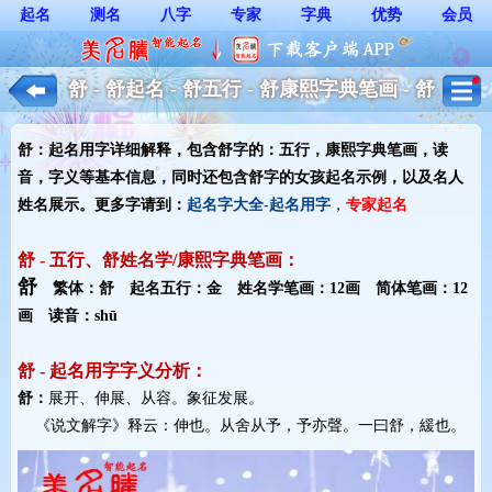
起名
测名
八字
专家
字典
优势
会员
舒 - 舒起名 - 舒五行 - 舒康熙字典笔画 - 舒
起名用字解释 - 女孩起名
舒：起名用字详细解释，包含舒字的：五行，康熙字典笔画，读
音，字义等基本信息，同时还包含舒字的女孩起名示例，以及名人
姓名展示。更多字请到：
起名字大全-起名用字
，
专家起名
舒 - 五行、舒姓名学/康熙字典笔画：
舒
繁体：舒 起名五行：金 姓名学笔画：12画 简体笔画：12
画 读音：shū
舒 - 起名用字字义分析：
舒：
展开、伸展、从容。象征发展。
《说文解字》释云：伸也。从舍从予，予亦聲。一曰舒，緩也。 