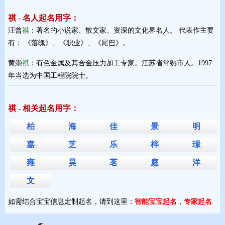
祺 - 名人起名用字：
汪曾
祺
：著名的小说家、散文家、资深的文化界名人。 代表作主要
有： 《落魄》、《职业》、《尾巴》。
黄崇
祺
：有色金属及其合金压力加工专家。江苏省常熟市人。1997
年当选为中国工程院院士。
祺 - 相关起名用字：
柏
海
佳
景
明
嘉
芝
乐
梓
璟
雍
昊
茗
庭
洋
文
如需结合宝宝信息定制起名，请到这里：
智能宝宝起名
，
专家起名