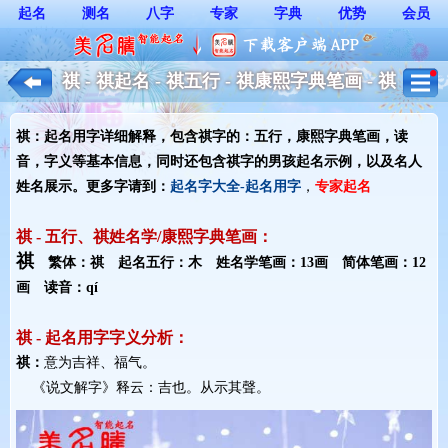
起名
测名
八字
专家
字典
优势
会员
祺 - 祺起名 - 祺五行 - 祺康熙字典笔画 - 祺
起名用字解释 - 男孩起名
祺：起名用字详细解释，包含祺字的：五行，康熙字典笔画，读
音，字义等基本信息，同时还包含祺字的男孩起名示例，以及名人
姓名展示。更多字请到：
起名字大全-起名用字
，
专家起名
祺 - 五行、祺姓名学/康熙字典笔画：
祺
繁体：祺 起名五行：木 姓名学笔画：13画 简体笔画：12
画 读音：qí
祺 - 起名用字字义分析：
祺：
意为吉祥、福气。
《说文解字》释云：吉也。从示其聲。 