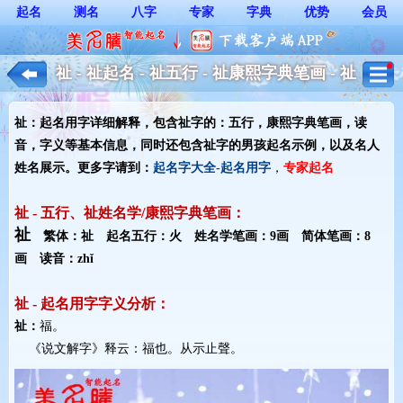
起名
测名
八字
专家
字典
优势
会员
祉 - 祉起名 - 祉五行 - 祉康熙字典笔画 - 祉
起名用字解释 - 男孩起名
祉：起名用字详细解释，包含祉字的：五行，康熙字典笔画，读
音，字义等基本信息，同时还包含祉字的男孩起名示例，以及名人
姓名展示。更多字请到：
起名字大全-起名用字
，
专家起名
祉 - 五行、祉姓名学/康熙字典笔画：
祉
繁体：祉 起名五行：火 姓名学笔画：9画 简体笔画：8
画 读音：zhǐ
祉 - 起名用字字义分析：
祉：
福。
《说文解字》释云：福也。从示止聲。 