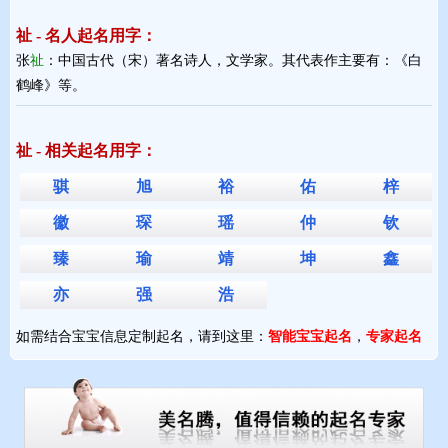
祉 - 名人起名用字：
张
祉
：中国古代（宋）著名诗人，文学家。其代表作主要有：《白
鹤峰》等。
祉 - 相关起名用字：
骐
旭
裕
佑
梓
徽
琛
瑶
仲
钦
臻
瑜
靖
坤
鑫
亦
强
浩
如需结合宝宝信息定制起名，请到这里：
智能宝宝起名
，
专家起名