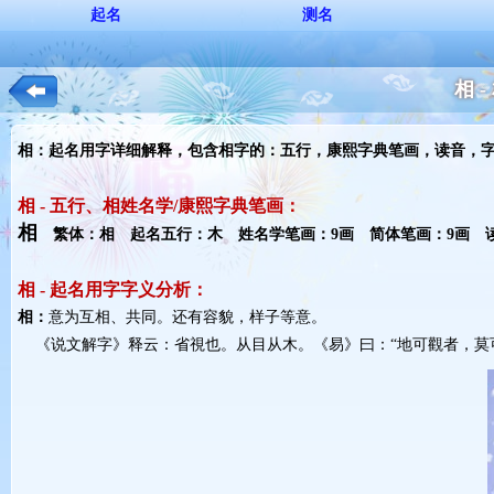
起名
测名
相 
相：起名用字详细解释，包含相字的：五行，康熙字典笔画，读音，
相 - 五行、相姓名学/康熙字典笔画：
相
繁体：相 起名五行：木 姓名学笔画：9画 简体笔画：9画 读音
相 - 起名用字字义分析：
相：
意为互相、共同。还有容貌，样子等意。
《说文解字》释云：省視也。从目从木。《易》曰：“地可觀者，莫可觀