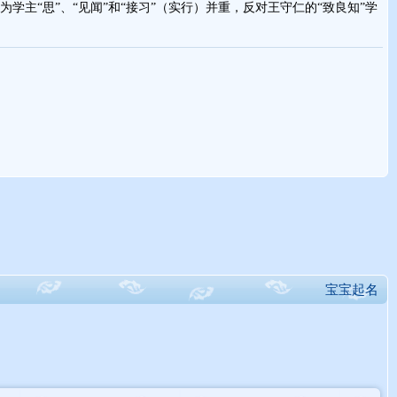
学主“思”、“见闻”和“接习”（实行）并重，反对王守仁的“致良知”学
宝宝起名