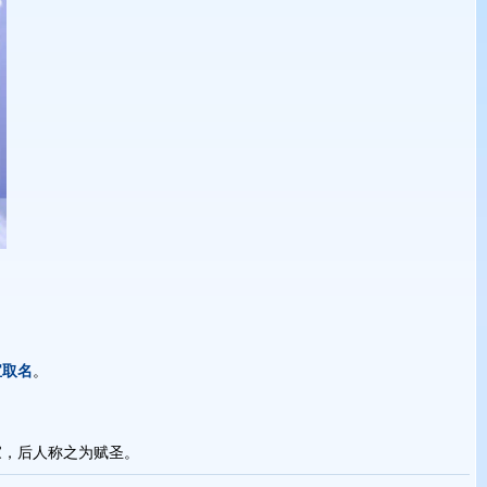
宝取名
。
家，后人称之为赋圣。