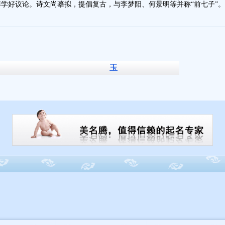
。博学好议论。诗文尚摹拟，提倡复古，与李梦阳、何景明等并称“前七子”。为
玉