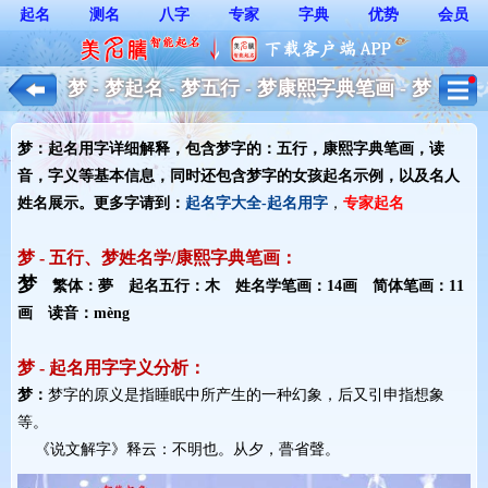
起名
测名
八字
专家
字典
优势
会员
梦 - 梦起名 - 梦五行 - 梦康熙字典笔画 - 梦
起名用字解释 - 女孩起名
梦：起名用字详细解释，包含梦字的：五行，康熙字典笔画，读
音，字义等基本信息，同时还包含梦字的女孩起名示例，以及名人
姓名展示。更多字请到：
起名字大全-起名用字
，
专家起名
梦 - 五行、梦姓名学/康熙字典笔画：
梦
繁体：夢 起名五行：木 姓名学笔画：14画 简体笔画：11
画 读音：mèng
梦 - 起名用字字义分析：
梦：
梦字的原义是指睡眠中所产生的一种幻象，后又引申指想象
等。
《说文解字》释云：不明也。从夕，瞢省聲。 