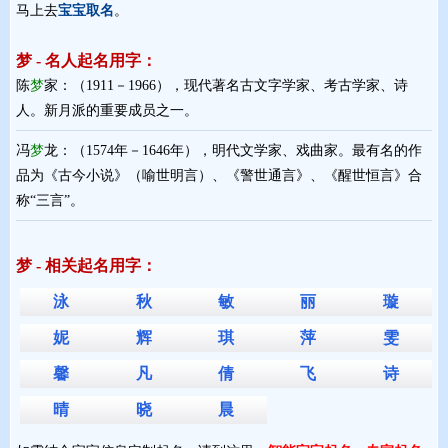
马上去
宝宝取名
。
梦 - 名人起名用字：
陈
梦
家：（1911－1966），现代著名古文字学家、考古学家、诗
人。新月派的重要成员之一。
冯
梦
龙：（1574年－1646年），明代文学家、戏曲家。最有名的作
品为《古今小说》（喻世明言）、《警世通言》、《醒世恒言》合
称“三言”。
梦 - 相关起名用字：
泳
秋
敏
丽
璇
妮
辉
琪
萍
雯
馨
凡
倩
飞
诗
晴
晓
晨