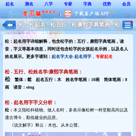
起名
测名
八字
专家
字典
优势
会员
松 - 松起名 - 松五行 - 松康熙字典笔画 - 松
起名用字解释 - 女孩起名
松：起名用字详细解释，包含松字的：五行，康熙字典笔画，读
音，字义等基本信息，同时还包含松字的女孩起名示例，以及名人
姓名展示。更多字请到：
起名字大全-起名用字
，
专家起名
松 - 五行、松姓名学/康熙字典笔画：
松
繁体：鬆 起名五行：木 姓名学笔画：18画 简体笔画：8
画 读音：sōng
松 - 起名用字字义分析：
松：
本义指松科植物。做人名时，多表示像松树一样坚毅高尚以及
通古博今，勤俭建业的品质。
《说文解字》释云：木也。从木公聲。 