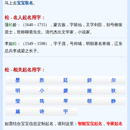
马上去
宝宝取名
。
松 - 名人起名用字：
蒲
松
龄：（1640－1715），蒙古族，字留仙，又字剑臣，别号柳泉
居士，世称聊斋先生。清代杰出文学家，小说家。
李如
松
：（1549－1598），字子茂，号仰城，明朝著名将领，辽东
总兵李成梁之长子。
松 - 相关起名用字：
婴
胜
廷
妍
尔
明
小
媛
娅
狄
莹
筠
琴
萌
静
黛
诗
宇
如需结合宝宝信息定制起名，请到这里：
智能宝宝起名
，
专家起名