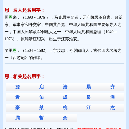
恩 - 名人起名用字：
周
恩
来：（1898～1976 ），马克思主义者，无产阶级革命家、政治
家、军事家和外交家，中国共产党、中华人民共和国主要领导人之
一，中国人民解放军创建人之一，中华人民共和国总理（1949～
1976）。原籍浙江绍兴，出生于江苏淮安。
吴承
恩
：（1504－1582），字汝忠，号射阳山人，古代四大名著之
一《西游记》的作者。
恩 - 相关起名用字：
源
启
浩
晨
齐
希
佑
成
良
泽
豪
桀
杭
江
杰
腾
哲
余