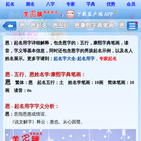
起名
测名
八字
专家
字典
优势
会员
恩 - 恩起名 - 恩五行 - 恩康熙字典笔画 - 恩
起名用字解释 - 男孩起名
恩：起名用字详细解释，包含恩字的：五行，康熙字典笔画，读
音，字义等基本信息，同时还包含恩字的男孩起名示例，以及名人
姓名展示。更多字请到：
起名字大全-起名用字
，
专家起名
恩 - 五行、恩姓名学/康熙字典笔画：
恩
繁体：恩 起名五行：土 姓名学笔画：10画 简体笔画：10
画 读音：ēn
恩 - 起名用字字义分析：
恩：
意指恩惠或情谊。
《说文解字》释云：惠也。从心因聲。 