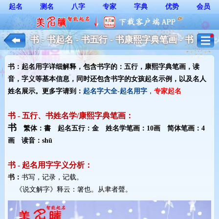
起名
测名
八字
专家
字典
优势
会员
书 - 书起名 - 书五行 - 书康熙字典笔画 - 书
起名用字解释 - 女孩起名
书：起名用字详细解释，包含书字的：五行，康熙字典笔画，读
音，字义等基本信息，同时还包含书字的女孩起名示例，以及名人
姓名展示。更多字请到：
起名字大全-起名用字
，
专家起名
书 - 五行、书姓名学/康熙字典笔画：
书
繁体：書 起名五行：金 姓名学笔画：10画 简体笔画：4
画 读音：shū
书 - 起名用字字义分析：
书：
书写，记录，记载。
《说文解字》释云：箸也。从聿者聲。 