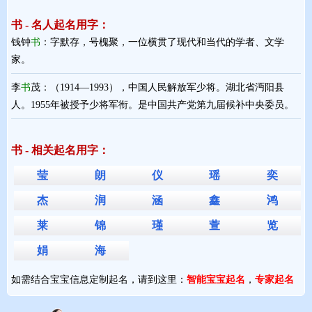
书 - 名人起名用字：
钱钟
书
：字默存，号槐聚，一位横贯了现代和当代的学者、文学
家。
李
书
茂：（1914—1993），中国人民解放军少将。湖北省沔阳县
人。1955年被授予少将军衔。是中国共产党第九届候补中央委员。
书 - 相关起名用字：
莹
朗
仪
瑶
奕
杰
润
涵
鑫
鸿
莱
锦
瑾
萱
览
娟
海
如需结合宝宝信息定制起名，请到这里：
智能宝宝起名
，
专家起名