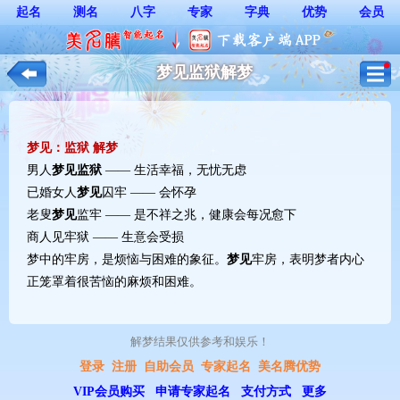
起名
测名
八字
专家
字典
优势
会员
梦见监狱解梦
梦见：监狱 解梦
男人
梦见
监狱
—— 生活幸福，无忧无虑
已婚女人
梦见
囚牢 —— 会怀孕
老叟
梦见
监牢 —— 是不祥之兆，健康会每况愈下
商人见牢狱 —— 生意会受损
梦中的牢房，是烦恼与困难的象征。
梦见
牢房，表明梦者内心
正笼罩着很苦恼的麻烦和困难。
解梦结果仅供参考和娱乐！ 
登录
注册
自助会员
专家起名
美名腾优势
VIP会员购买
申请专家起名
支付方式
更多