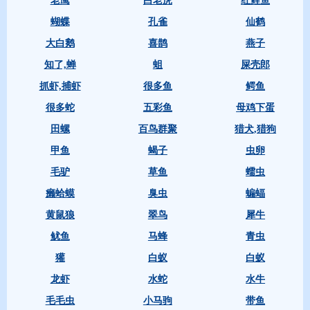
老鹰
白老虎
红鲤鱼
蝴蝶
孔雀
仙鹤
大白鹅
喜鹊
燕子
知了,蝉
蛆
屎壳郎
抓虾,捕虾
很多鱼
鳄鱼
很多蛇
五彩鱼
母鸡下蛋
田螺
百鸟群聚
猎犬,猎狗
甲鱼
蝎子
虫卵
毛驴
草鱼
蠕虫
癞蛤蟆
臭虫
蝙蝠
黄鼠狼
翠鸟
犀牛
鱿鱼
马蜂
青虫
獾
白蚁
白蚁
龙虾
水蛇
水牛
毛毛虫
小马驹
带鱼