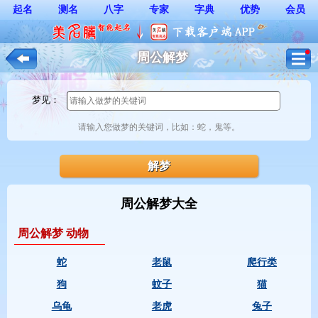
起名
测名
八字
专家
字典
优势
会员
周公解梦
梦见：
请输入您做梦的关键词，比如：蛇，鬼等。 
周公解梦大全
周公解梦 动物
蛇
老鼠
爬行类
狗
蚊子
猫
乌龟
老虎
兔子