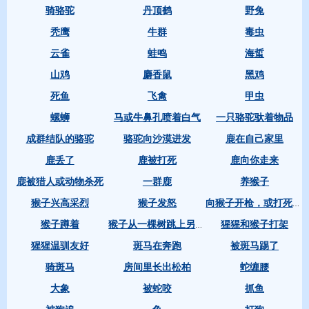
骑骆驼
丹顶鹤
野兔
秃鹰
牛群
毒虫
云雀
蛙鸣
海蜇
山鸡
麝香鼠
黑鸡
死鱼
飞禽
甲虫
螺蛳
马或牛鼻孔喷着白气
一只骆驼驮着物品
成群结队的骆驼
骆驼向沙漠进发
鹿在自己家里
鹿丢了
鹿被打死
鹿向你走来
鹿被猎人或动物杀死
一群鹿
养猴子
猴子兴高采烈
猴子发怒
向猴子开枪，或打死了猴子
猴子蹲着
猩猩和猴子打架
猴子从一棵树跳上另一棵树
猩猩温驯友好
斑马在奔跑
被斑马踢了
骑斑马
房间里长出松柏
蛇缠腰
大象
被蛇咬
抓鱼