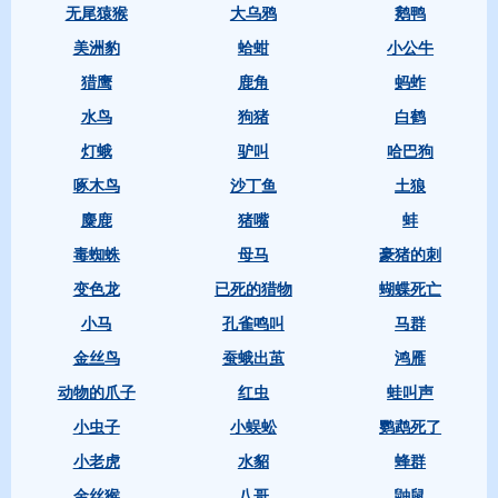
无尾猿猴
大乌鸦
鹅鸭
美洲豹
蛤蚶
小公牛
猎鹰
鹿角
蚂蚱
水鸟
狗猪
白鹤
灯蛾
驴叫
哈巴狗
啄木鸟
沙丁鱼
土狼
麋鹿
猪嘴
蚌
毒蜘蛛
母马
豪猪的刺
变色龙
已死的猎物
蝴蝶死亡
小马
孔雀鸣叫
马群
金丝鸟
蚕蛾出茧
鸿雁
动物的爪子
红虫
蛙叫声
小虫子
小蜈蚣
鹦鹉死了
小老虎
水貂
蜂群
金丝猴
八哥
鼬鼠