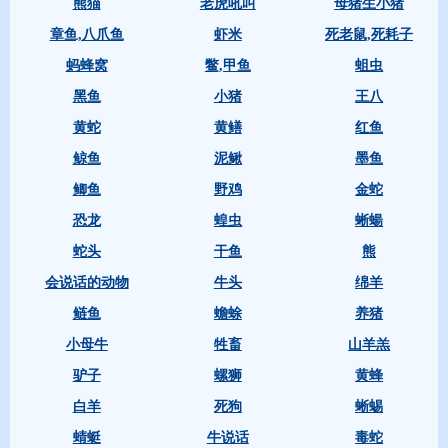
熊猫
老虎吼叫
母猪生小猪
章鱼,八爪鱼
虾米
死老鼠,死耗子
蚂蜂窝
鳖,甲鱼
蛆虫
黑鱼
小猪
王八
黄蛇
黄鳝
红鱼
鲸鱼
泥鳅
墨鱼
鲫鱼
野鸡
金蛇
恐龙
蝗虫
蜥蝪
蛇头
干鱼
熊
会说话的动物
牛头
绵羊
鲢鱼
蟾蜍
养猪
小母牛
牲畜
山羊羔
驴子
螺狮
黄蜂
白羊
死狗
蜥蜴
蜻蜓
牛说话
毒蛇