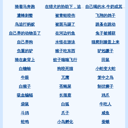
骑着马奔跑
在猎犬的协助下，追赶兔子
自己喝的水,牛奶或其它饮料中有蚂蚁
遭蜂刺螫
被青蛙咬伤
飞翔的鸽子
鸟追打蚂蚁
被斑马踢了
跳蚤在跳动
自己养的动物丢了
在河边钓鱼
兔子被捕获
自己养狗
水怪在游泳
猫爬到膝盖上来
负重的驴
猴子吃东西
驴尥蹶子
骑在象背上
蚊子嗡嗡飞行
田鼠
白蟾蜍
狗咬死猫
小蛇变大蛇
牛眼
兀鹰
笼中之鸟
白猴子
苍蝇屎
制伏狮子
吸血蝙蝠
长颈鹿
鸡爪
袋鼠
白狐
牛吃人
斗鸡
爪子
咸鱼
蛀鸣
小鸟孵化
蚕蛾