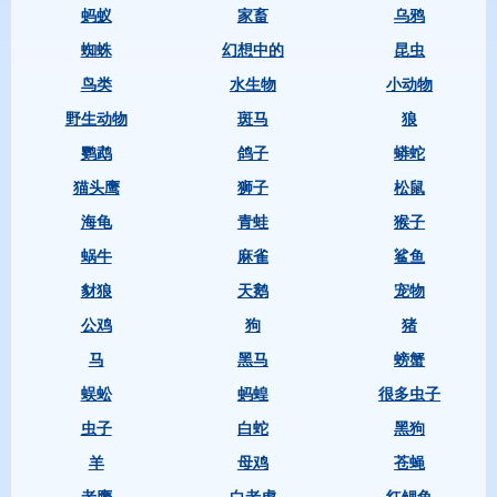
蚂蚁
家畜
乌鸦
蜘蛛
幻想中的
昆虫
鸟类
水生物
小动物
野生动物
斑马
狼
鹦鹉
鸽子
蟒蛇
猫头鹰
狮子
松鼠
海龟
青蛙
猴子
蜗牛
麻雀
鲨鱼
豺狼
天鹅
宠物
公鸡
狗
猪
马
黑马
螃蟹
蜈蚣
蚂蝗
很多虫子
虫子
白蛇
黑狗
羊
母鸡
苍蝇