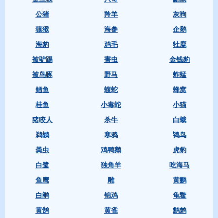
公猪
羚羊
灰狗
猿猴
海参
企鹅
海豹
鸡毛
牡鹿
被驴踢
害虫
金钱豹
被鸟啄
野马
蚱蜢
鳕鱼
蝮蛇
蜂窝
桂鱼
小毒蛇
小猫
猪咬人
杀牛
白蛾
鹈鹕
寒鸦
鸨鸟
粪虫
鸡鸭鹅
虎豹
白鹭
独角羊
吃海马
鱼鹰
雕
黄鹂
白鹇
锦鸡
龟鳖
黄鹄
黄雀
鹪鹩