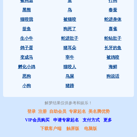
被狗追
鱼
打狗
黑熊
鸟
春蚕
猫咬我
被猫咬
蛇进身体
捉鱼
狗死了
喜雀
生小牛
蛇进肚子
蛇钻肚子
鸽子蛋
猪耳朵
长牙的鱼
变成马
宰牛
被鸡咬
孵化小鸡
猫咬人
海鲜
恶狗
鸟屎
狗说话
小狗
猪蹄
解梦结果仅供参考和娱乐！ 
登录
注册
自助会员
专家起名
美名腾优势
VIP会员购买
申请专家起名
支付方式
更多
下载客户端
触屏版
电脑版