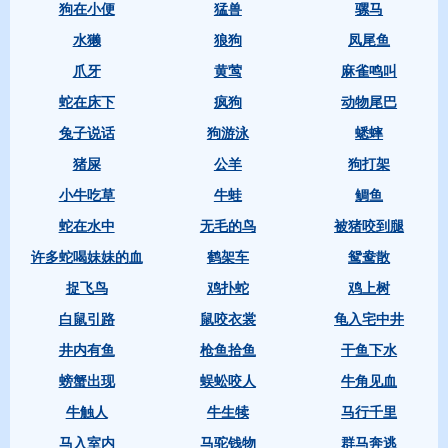
狗在小便
猛兽
骡马
水獭
狼狗
凤尾鱼
爪牙
黄莺
麻雀鸣叫
蛇在床下
疯狗
动物尾巴
兔子说话
狗游泳
蟋蟀
猪屎
公羊
狗打架
小牛吃草
牛蛙
鲷鱼
蛇在水中
无毛的鸟
被猪咬到腿
许多蛇喝妹妹的血
鹤架车
鸳鸯散
捉飞鸟
鸡扑蛇
鸡上树
白鼠引路
鼠咬衣裳
龟入宅中井
井内有鱼
枪鱼拾鱼
干鱼下水
螃蟹出现
蜈蚣咬人
牛角见血
牛触人
牛生犊
马行千里
马入室内
马驼钱物
群马奔逃