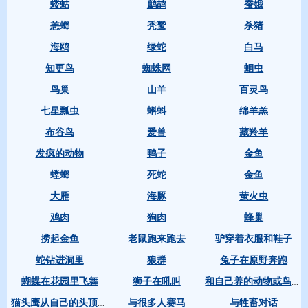
蝼蛄
鹧鸪
蚕娥
恙螂
秃鹫
杀猪
海鸥
绿蛇
白马
知更鸟
蜘蛛网
蛔虫
鸟巢
山羊
百灵鸟
七星瓢虫
蝌蚪
绵羊羔
布谷鸟
爱兽
藏羚羊
发疯的动物
鸭子
金鱼
螳螂
死蛇
金鱼
大雁
海豚
萤火虫
鸡肉
狗肉
蜂巢
捞起金鱼
老鼠跑来跑去
驴穿着衣服和鞋子
蛇钻进洞里
狼群
兔子在原野奔跑
蝴蝶在花园里飞舞
狮子在吼叫
和自己养的动物或鸟一块儿玩
与很多人赛马
与牲畜对话
猫头鹰从自己的头顶飞过