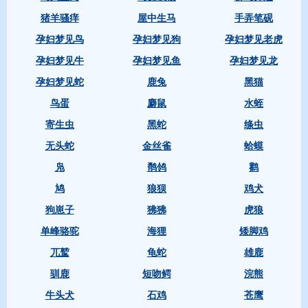
猪羊骚痒
屋中生马
手弄笔砚
孕妇梦见鸟
孕妇梦见狗
孕妇梦见老虎
孕妇梦见牛
孕妇梦见鱼
孕妇梦见龙
孕妇梦见蛇
鹿兔
黑猫
鸟蛋
麝鼠
水蛭
寄生虫
黑蛇
绦虫
无头蛇
金丝雀
蛤蟆
凫
鹡鸰
鹳
鸠
狼狈
鸡犬
狗崽子
狒狒
虎狼
单峰骆驼
海狸
矮脚鸡
兀鹫
龟蛇
雄鹿
驯鹿
短吻鳄
浣熊
牛头犬
石鸡
苍鹰