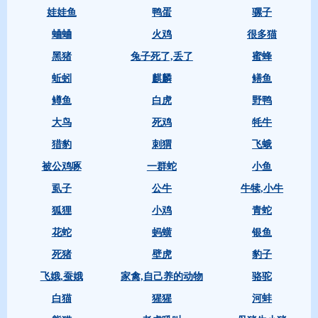
娃娃鱼
鸭蛋
骡子
蛐蛐
火鸡
很多猫
黑猪
兔子死了,丢了
蜜蜂
蚯蚓
麒麟
鳝鱼
鳟鱼
白虎
野鸭
大鸟
死鸡
牦牛
猎豹
刺猬
飞蛾
被公鸡啄
一群蛇
小鱼
虱子
公牛
牛犊,小牛
狐狸
小鸡
青蛇
花蛇
蚂蟥
银鱼
死猪
壁虎
豹子
飞娥,蚕娥
家禽,自己养的动物
骆驼
白猫
猩猩
河蚌