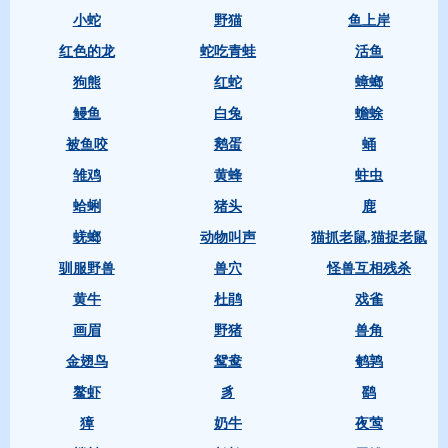
小蛇
野猫
鱼上岸
红色的龙
蛇吃青蛙
活鱼
狗熊
红蛇
蟑螂
鳗鱼
白兔
蟾蜍
被鱼咬
鹅蛋
蛹
雏鸡
黄蜂
蛀虫
蛤蜊
猪头
鹿
蜣螂
动物叫声
猫抓老鼠,猫捉老鼠
驯服野兽
兽穴
怪兽互相残杀
黄牛
杜鹃
戏雀
画眉
野猪
兽角
金翅鸟
鸳鸯
鹌鹑
鳌虾
豸
鹞
獐
奶牛
夜莺