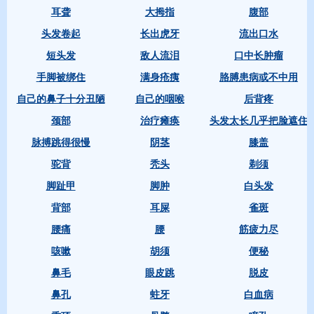
耳聋
大拇指
腹部
头发卷起
长出虎牙
流出口水
短头发
敌人流泪
口中长肿瘤
手脚被绑住
满身疮痍
胳膊患病或不中用
自己的鼻子十分丑陋
自己的咽喉
后背疼
颈部
治疗瘫痪
头发太长几乎把脸遮住
脉搏跳得很慢
阴茎
膝盖
驼背
秃头
剃须
脚趾甲
脚肿
白头发
背部
耳屎
雀斑
腰痛
腰
筋疲力尽
咳嗽
胡须
便秘
鼻毛
眼皮跳
脱皮
鼻孔
蛀牙
白血病