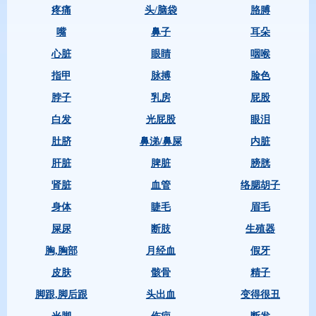
疼痛
头/脑袋
胳膊
嘴
鼻子
耳朵
心脏
眼睛
咽喉
指甲
脉搏
脸色
脖子
乳房
屁股
白发
光屁股
眼泪
肚脐
鼻涕/鼻屎
内脏
肝脏
脾脏
膀胱
肾脏
血管
络腮胡子
身体
睫毛
眉毛
屎尿
断肢
生殖器
胸,胸部
月经血
假牙
皮肤
骸骨
精子
脚跟,脚后跟
头出血
变得很丑