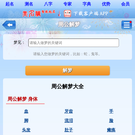
起名
测名
八字
专家
字典
优势
会员
周公解梦
梦见：
请输入您做梦的关键词，比如：蛇，鬼等。 
周公解梦大全
周公解梦 身体
血
牙齿
手
脚
流泪
脸
头发
肚子
瘫痪