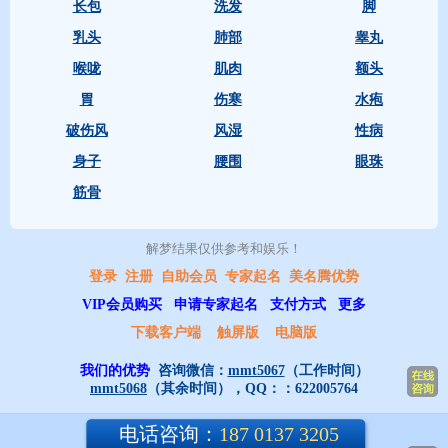
长包
洗发
脚
乳头
肺部
睾丸
喉咙
肌肉
额头
胃
伤寒
水疱
破伤风
风湿
性病
身子
腰围
眼珠
筋骨
解梦结果仅供参考和娱乐！ 
登录
注册
自助会员
专家起名
美名腾优势
VIP会员购买
申请专家起名
支付方式
更多
下载客户端
触屏版
电脑版
我们的优势
咨询微信：
mmt5067
（工作时间）
mmt5068
（其余时间），QQ：：
622005764
电话咨询：
187 0137 3205