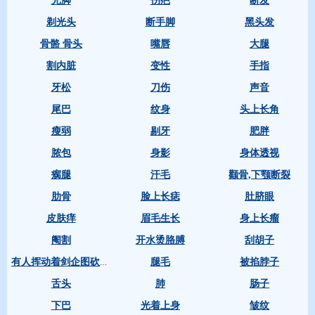
光脚
伤疤
断发
剃光头
断手脚
黑头发
骨骼 骨头
嘴唇
大腿
割内脏
变性
手指
牙松
刀伤
声音
尾巴
纹身
头上长角
瘦弱
剔牙
肥胖
脓包
身影
身体透视
瘸腿
汗毛
颧骨,下颚断裂
肋骨
脸上长痣
肚脐眼
皮肤痒
眉毛生长
身上长瘤
阉割
开水烫胳膊
刮胡子
腿毛
被掐脖子
有人挥动着剑企图砍自己的头
舌头
肺
肠子
下巴
光着上身
皱纹