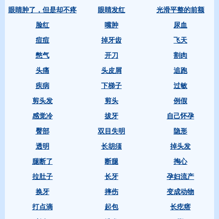
眼睛肿了，但是却不疼
眼睛发红
光滑平整的前额
脸红
嘴肿
尿血
痘痘
掉牙齿
飞天
憋气
开刀
割肉
头痛
头皮屑
追跑
疾病
下梯子
过敏
剪头发
剪头
例假
感觉冷
拔牙
自己怀孕
臀部
双目失明
隐形
透明
长胡须
掉头发
腿断了
断腿
掏心
拉肚子
长牙
孕妇流产
换牙
摔伤
变成动物
打点滴
起包
长疙瘩