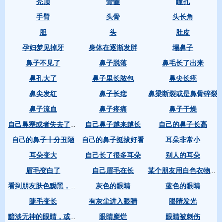
秃顶
骨髓
瞳孔
手臂
头骨
头长角
胆
头
肚皮
孕妇梦见掉牙
身体在逐渐发胖
塌鼻子
鼻子不见了
鼻子脱落
鼻毛长了出来
鼻孔大了
鼻子里长脓包
鼻尖长疮
鼻尖发红
鼻子长痣
鼻梁断裂或是鼻骨碎裂
鼻子流血
鼻子疼痛
鼻子干燥
自己鼻子越来越长
自己的鼻子长高
自己鼻塞或者失去了嗅觉
自己的鼻子十分丑陋
自己的鼻子挺拔好看
耳朵非常小
耳朵变大
自己长了很多耳朵
别人的耳朵
眉毛变白了
自己眉毛在长
某个朋友用白色衣物盖着脸
灰色的眼睛
蓝色的眼睛
看到朋友肤色黝黑，或者颜色异常
睫毛变长
有灰尘进入眼睛
眼睛发光
眼睛糜烂
眼睛被刺伤
黯淡无神的眼睛，或是紧闭的眼睛